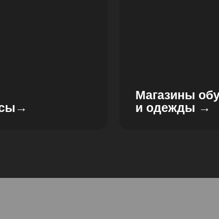
Магазины об
сы→
и одежды →