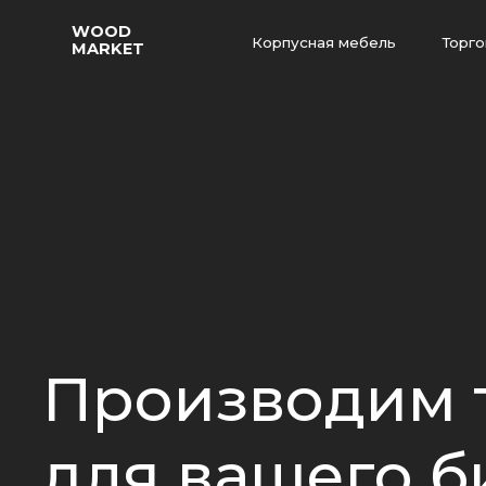
WOOD
Корпусная мебель
Торговая ме
MARKET
Этапы работы
Наши проекты
Производим то
для вашего би