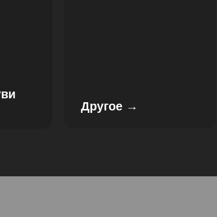
уви
Другое →