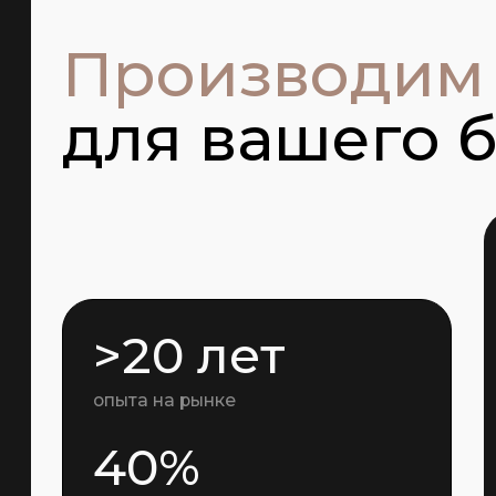
>20 лет
опыта на рынке
40%
градус водки
>20 лет
опыта на рынке