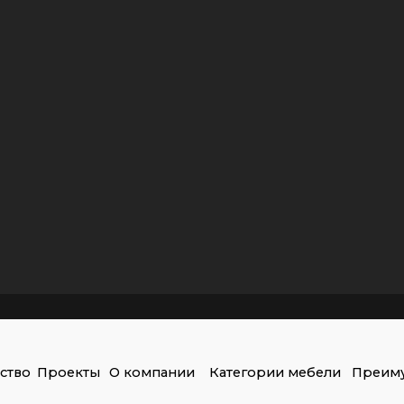
роекты
О компании
Категории мебели
Преимущества
Конт
орговую мебель
знеса